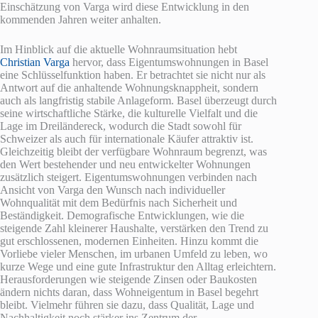
Einschätzung von Varga wird diese Entwicklung in den
kommenden Jahren weiter anhalten.
Im Hinblick auf die aktuelle Wohnraumsituation hebt
Christian Varga
hervor, dass Eigentumswohnungen in Basel
eine Schlüsselfunktion haben. Er betrachtet sie nicht nur als
Antwort auf die anhaltende Wohnungsknappheit, sondern
auch als langfristig stabile Anlageform. Basel überzeugt durch
seine wirtschaftliche Stärke, die kulturelle Vielfalt und die
Lage im Dreiländereck, wodurch die Stadt sowohl für
Schweizer als auch für internationale Käufer attraktiv ist.
Gleichzeitig bleibt der verfügbare Wohnraum begrenzt, was
den Wert bestehender und neu entwickelter Wohnungen
zusätzlich steigert. Eigentumswohnungen verbinden nach
Ansicht von Varga den Wunsch nach individueller
Wohnqualität mit dem Bedürfnis nach Sicherheit und
Beständigkeit. Demografische Entwicklungen, wie die
steigende Zahl kleinerer Haushalte, verstärken den Trend zu
gut erschlossenen, modernen Einheiten. Hinzu kommt die
Vorliebe vieler Menschen, im urbanen Umfeld zu leben, wo
kurze Wege und eine gute Infrastruktur den Alltag erleichtern.
Herausforderungen wie steigende Zinsen oder Baukosten
ändern nichts daran, dass Wohneigentum in Basel begehrt
bleibt. Vielmehr führen sie dazu, dass Qualität, Lage und
Nachhaltigkeit noch stärker ins Zentrum der