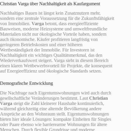
Christian Varga über Nachhaltigkeit als Kaufargument
Nachhaltiges Bauen ist längst kein Zusatznutzen mehr,
sondern eine zentrale Voraussetzung für die Zukunftsfähigkeit
von Immobilien.
Varga
betont, dass energieeffiziente
Bauweisen, moderne Heizsysteme und umweltfreundliche
Materialien nicht nur ökologische Vorteile haben, sondern
auch ökonomische. Käufer profitieren langfristig von
geringeren Betriebskosten und einer höheren
Wertbeständigkeit der Immobilie. Für Investoren ist
Nachhaltigkeit ein wichtiges Qualitätsmerkmal, das den
Wiederverkaufswert steigert. Varga sieht in diesem Bereich
einen klaren Wettbewerbsvorteil für Projekte, die konsequent
auf Energieeffizienz und ökologische Standards setzen.
Demografische Entwicklung
Die Nachfrage nach Eigentumswohnungen wird auch durch
gesellschaftliche Veränderungen bestimmt. Laut
Christian
Varga
steigt die Zahl kleinerer Haushalte kontinuierlich,
während gleichzeitig eine alternde Bevölkerung andere
Ansprüche an den Wohnraum stellt. Eigentumswohnungen
bieten hier ideale Lösungen: kompakte Einheiten für Singles
oder Paare ebenso wie barrierearme Wohnungen für ältere
Menschen. Durch flexible Grundrisse und moderne